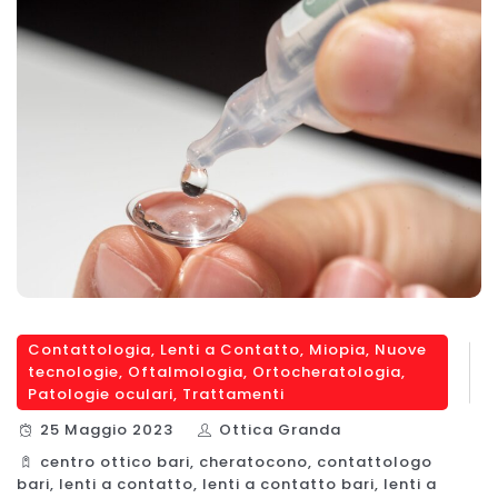
Contattologia
,
Lenti a Contatto
,
Miopia
,
Nuove
tecnologie
,
Oftalmologia
,
Ortocheratologia
,
Patologie oculari
,
Trattamenti
25 Maggio 2023
Ottica Granda
centro ottico bari
,
cheratocono
,
contattologo
bari
,
lenti a contatto
,
lenti a contatto bari
,
lenti a