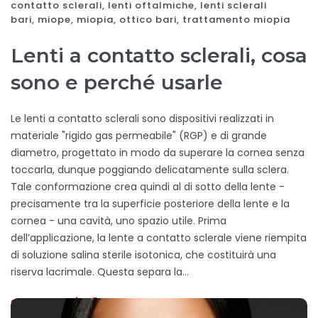
contatto sclerali
,
lenti oftalmiche
,
lenti sclerali
bari
,
miope
,
miopia
,
ottico bari
,
trattamento miopia
Lenti a contatto sclerali, cosa
sono e perché usarle
Le lenti a contatto sclerali sono dispositivi realizzati in
materiale "rigido gas permeabile" (RGP) e di grande
diametro, progettato in modo da superare la cornea senza
toccarla, dunque poggiando delicatamente sulla sclera.
Tale conformazione crea quindi al di sotto della lente -
precisamente tra la superficie posteriore della lente e la
cornea - una cavità, uno spazio utile. Prima
dell’applicazione, la lente a contatto sclerale viene riempita
di soluzione salina sterile isotonica, che costituirà una
riserva lacrimale. Questa separa la…
SCOPRI DI PIÙ