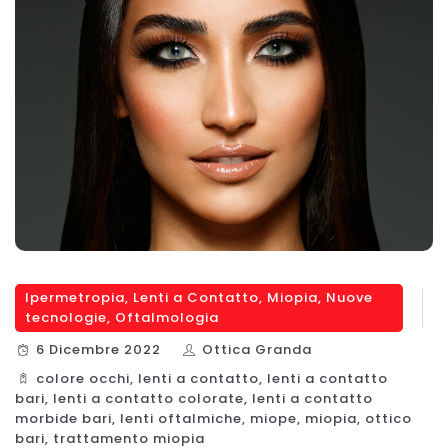
Ipermetropia
,
Lenti a Contatto
,
Miopia
,
Nuove
tecnologie
,
Oftalmologia
6 Dicembre 2022
Ottica Granda
colore occhi
,
lenti a contatto
,
lenti a contatto
bari
,
lenti a contatto colorate
,
lenti a contatto
morbide bari
,
lenti oftalmiche
,
miope
,
miopia
,
ottico
bari
,
trattamento miopia