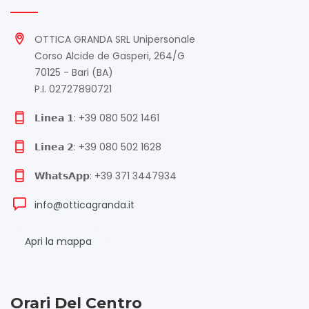
OTTICA GRANDA SRL Unipersonale
Corso Alcide de Gasperi, 264/G
70125 - Bari (BA)
P.I. 02727890721
𝗟𝗶𝗻𝗲𝗮 𝟭: +39 080 502 1461
𝗟𝗶𝗻𝗲𝗮 𝟮: +39 080 502 1628
𝗪𝗵𝗮𝘁𝘀𝗔𝗽𝗽: +39 371 3447934
info@otticagranda.it
Apri la mappa
Orari Del Centro