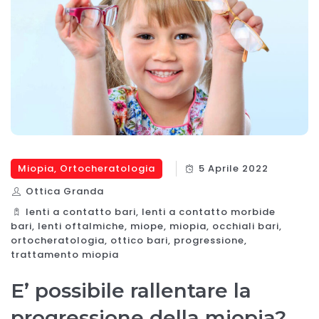
Miopia
,
Ortocheratologia
5 Aprile 2022
Ottica Granda
lenti a contatto bari
,
lenti a contatto morbide
bari
,
lenti oftalmiche
,
miope
,
miopia
,
occhiali bari
,
ortocheratologia
,
ottico bari
,
progressione
,
trattamento miopia
E’ possibile rallentare la
progressione della miopia?