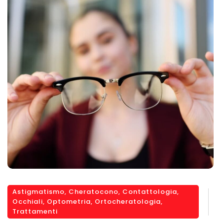
Astigmatismo
,
Cheratocono
,
Contattologia
,
Occhiali
,
Optometria
,
Ortocheratologia
,
Trattamenti