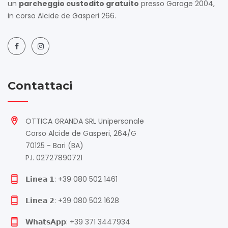
un
parcheggio custodito gratuito
presso Garage 2004,
in corso Alcide de Gasperi 266.
Contattaci
OTTICA GRANDA SRL Unipersonale
Corso Alcide de Gasperi, 264/G
70125 - Bari (BA)
P.I. 02727890721
𝗟𝗶𝗻𝗲𝗮 𝟭: +39 080 502 1461
𝗟𝗶𝗻𝗲𝗮 𝟮: +39 080 502 1628
𝗪𝗵𝗮𝘁𝘀𝗔𝗽𝗽: +39 371 3447934