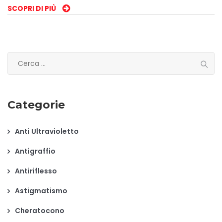
SCOPRI DI PIÙ
Ricerca
per:
Categorie
Anti Ultravioletto
Antigraffio
Antiriflesso
Astigmatismo
Cheratocono