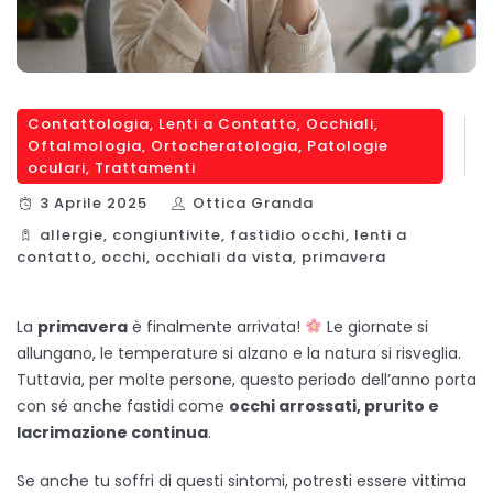
Contattologia
,
Lenti a Contatto
,
Occhiali
,
Oftalmologia
,
Ortocheratologia
,
Patologie
oculari
,
Trattamenti
3 Aprile 2025
Ottica Granda
allergie
,
congiuntivite
,
fastidio occhi
,
lenti a
contatto
,
occhi
,
occhiali da vista
,
primavera
La
primavera
è finalmente arrivata!
Le giornate si
allungano, le temperature si alzano e la natura si risveglia.
Tuttavia, per molte persone, questo periodo dell’anno porta
con sé anche fastidi come
occhi arrossati, prurito e
lacrimazione continua
.
Se anche tu soffri di questi sintomi, potresti essere vittima