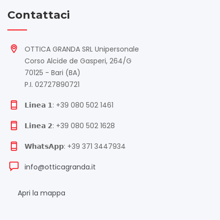
Contattaci
OTTICA GRANDA SRL Unipersonale
Corso Alcide de Gasperi, 264/G
70125 - Bari (BA)
P.I. 02727890721
𝗟𝗶𝗻𝗲𝗮 𝟭: +39 080 502 1461
𝗟𝗶𝗻𝗲𝗮 𝟮: +39 080 502 1628
𝗪𝗵𝗮𝘁𝘀𝗔𝗽𝗽: +39 371 3447934
info@otticagranda.it
Apri la mappa