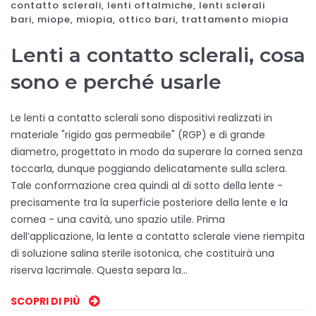
contatto sclerali
,
lenti oftalmiche
,
lenti sclerali
bari
,
miope
,
miopia
,
ottico bari
,
trattamento miopia
Lenti a contatto sclerali, cosa
sono e perché usarle
Le lenti a contatto sclerali sono dispositivi realizzati in
materiale "rigido gas permeabile" (RGP) e di grande
diametro, progettato in modo da superare la cornea senza
toccarla, dunque poggiando delicatamente sulla sclera.
Tale conformazione crea quindi al di sotto della lente -
precisamente tra la superficie posteriore della lente e la
cornea - una cavità, uno spazio utile. Prima
dell’applicazione, la lente a contatto sclerale viene riempita
di soluzione salina sterile isotonica, che costituirà una
riserva lacrimale. Questa separa la…
SCOPRI DI PIÙ