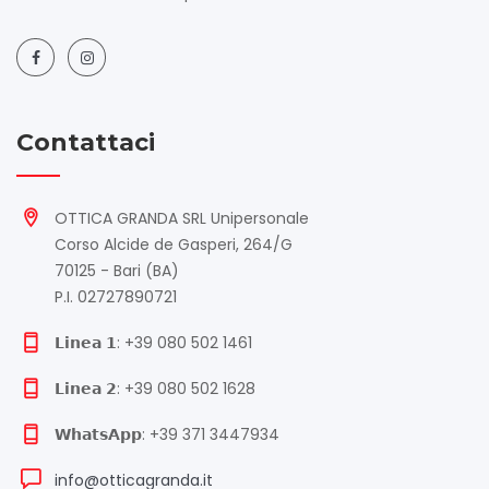
Contattaci
OTTICA GRANDA SRL Unipersonale
Corso Alcide de Gasperi, 264/G
70125 - Bari (BA)
P.I. 02727890721
𝗟𝗶𝗻𝗲𝗮 𝟭: +39 080 502 1461
𝗟𝗶𝗻𝗲𝗮 𝟮: +39 080 502 1628
𝗪𝗵𝗮𝘁𝘀𝗔𝗽𝗽: +39 371 3447934
info@otticagranda.it