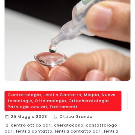
Contattologia
,
Lenti a Contatto
,
Miopia
,
Nuove
tecnologie
,
Oftalmologia
,
Ortocheratologia
,
Patologie oculari
,
Trattamenti
25 Maggio 2023
Ottica Granda
centro ottico bari
,
cheratocono
,
contattologo
bari
,
lenti a contatto
,
lenti a contatto bari
,
lenti a