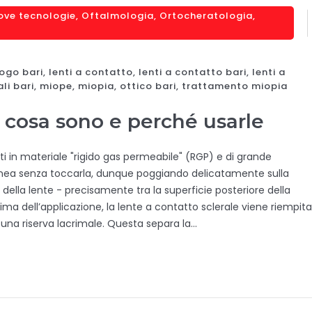
ove tecnologie
,
Oftalmologia
,
Ortocheratologia
,
ogo bari
,
lenti a contatto
,
lenti a contatto bari
,
lenti a
ali bari
,
miope
,
miopia
,
ottico bari
,
trattamento miopia
i, cosa sono e perché usarle
zati in materiale "rigido gas permeabile" (RGP) e di grande
rnea senza toccarla, dunque poggiando delicatamente sulla
 della lente - precisamente tra la superficie posteriore della
rima dell’applicazione, la lente a contatto sclerale viene riempita
rà una riserva lacrimale. Questa separa la…