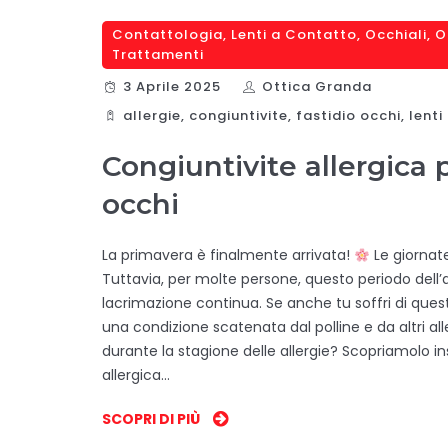
Contattologia
,
Lenti a Contatto
,
Occhiali
,
O
Trattamenti
3 Aprile 2025
Ottica Granda
allergie
,
congiuntivite
,
fastidio occhi
,
lenti
Congiuntivite allergica p
occhi
La primavera è finalmente arrivata!
Le giornate
Tuttavia, per molte persone, questo periodo dell’
lacrimazione continua. Se anche tu soffri di questi
una condizione scatenata dal polline e da altri al
durante la stagione delle allergie? Scopriamolo in
allergica…
SCOPRI DI PIÙ