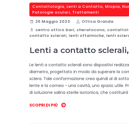
Contattologia
,
Lenti a Contatto
,
Miopia
,
Nu
Patologie oculari
,
Trattamenti
25 Maggio 2023
Ottica Granda
centro ottico bari
,
cheratocono
,
contattol
contatto sclerali
,
lenti oftalmiche
,
lenti scler
Lenti a contatto scleral
Le lenti a contatto sclerali sono dispositivi realiz
diametro, progettato in modo da superare la co
sclera. Tale conformazione crea quindi al di sotto
lente e la cornea - una cavità, uno spazio utile. P
di soluzione salina sterile isotonica, che costitui
SCOPRI DI PIÙ