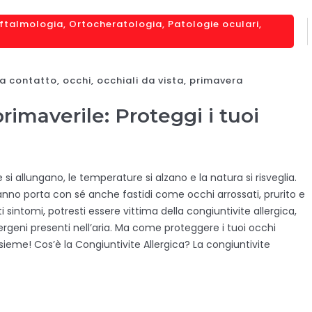
ftalmologia
,
Ortocheratologia
,
Patologie oculari
,
 a contatto
,
occhi
,
occhiali da vista
,
primavera
rimaverile: Proteggi i tuoi
 si allungano, le temperature si alzano e la natura si risveglia.
anno porta con sé anche fastidi come occhi arrossati, prurito e
 sintomi, potresti essere vittima della congiuntivite allergica,
lergeni presenti nell’aria. Ma come proteggere i tuoi occhi
sieme! Cos’è la Congiuntivite Allergica? La congiuntivite