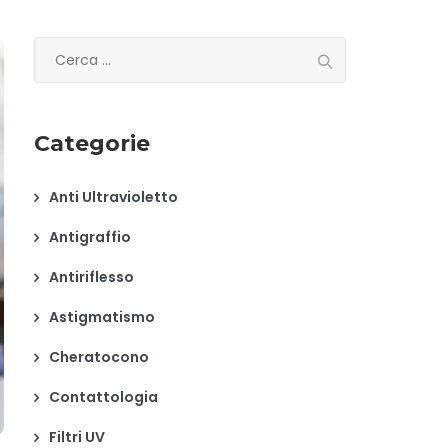
Ricerca
per:
Categorie
Anti Ultravioletto
Antigraffio
Antiriflesso
Astigmatismo
Cheratocono
Contattologia
Filtri UV