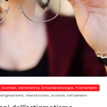
,
Occhiali
,
Optometria
,
Ortocheratologia
,
Trattamenti
astigmatismo
,
cheratocono
,
occhiali
,
tattamenti