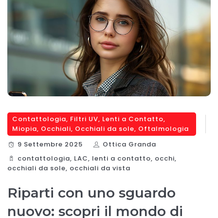
Contattologia
,
Filtri UV
,
Lenti a Contatto
,
Miopia
,
Occhiali
,
Occhiali da sole
,
Oftalmologia
9 Settembre 2025
Ottica Granda
contattologia
,
LAC
,
lenti a contatto
,
occhi
,
occhiali da sole
,
occhiali da vista
Riparti con uno sguardo
nuovo: scopri il mondo di