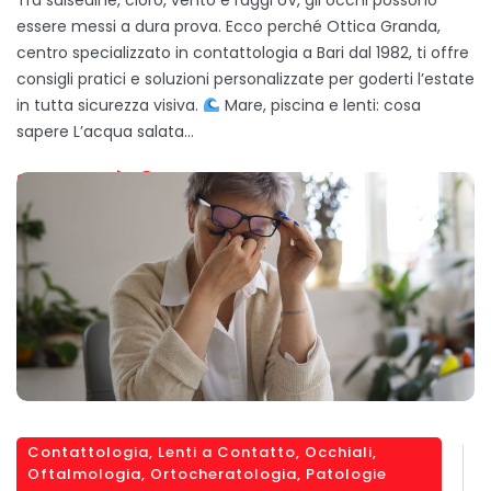
Tra salsedine, cloro, vento e raggi UV, gli occhi possono
essere messi a dura prova. Ecco perché Ottica Granda,
centro specializzato in contattologia a Bari dal 1982, ti offre
consigli pratici e soluzioni personalizzate per goderti l’estate
in tutta sicurezza visiva.
Mare, piscina e lenti: cosa
sapere L’acqua salata…
SCOPRI DI PIÙ
Contattologia
,
Lenti a Contatto
,
Occhiali
,
Oftalmologia
,
Ortocheratologia
,
Patologie