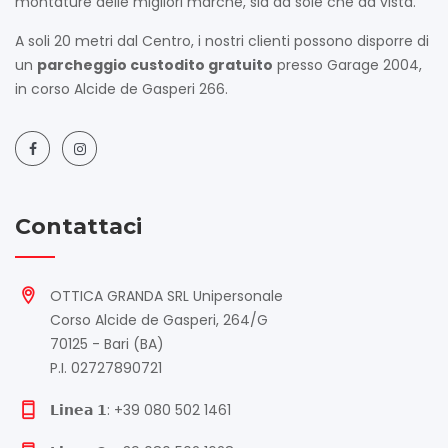
montature delle migliori marche, sia da sole che da vista.
A soli 20 metri dal Centro, i nostri clienti possono disporre di
un
parcheggio custodito gratuito
presso Garage 2004,
in corso Alcide de Gasperi 266.
Contattaci
OTTICA GRANDA SRL Unipersonale
Corso Alcide de Gasperi, 264/G
70125 - Bari (BA)
P.I. 02727890721
𝗟𝗶𝗻𝗲𝗮 𝟭: +39 080 502 1461