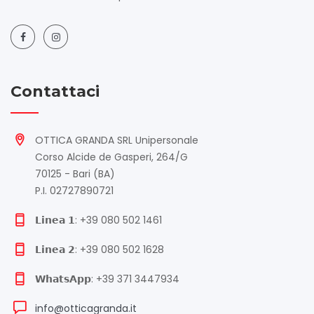
Contattaci
OTTICA GRANDA SRL Unipersonale
Corso Alcide de Gasperi, 264/G
70125 - Bari (BA)
P.I. 02727890721
𝗟𝗶𝗻𝗲𝗮 𝟭: +39 080 502 1461
𝗟𝗶𝗻𝗲𝗮 𝟮: +39 080 502 1628
𝗪𝗵𝗮𝘁𝘀𝗔𝗽𝗽: +39 371 3447934
info@otticagranda.it