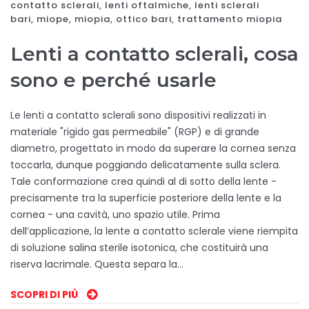
contatto sclerali
,
lenti oftalmiche
,
lenti sclerali
bari
,
miope
,
miopia
,
ottico bari
,
trattamento miopia
Lenti a contatto sclerali, cosa
sono e perché usarle
Le lenti a contatto sclerali sono dispositivi realizzati in
materiale "rigido gas permeabile" (RGP) e di grande
diametro, progettato in modo da superare la cornea senza
toccarla, dunque poggiando delicatamente sulla sclera.
Tale conformazione crea quindi al di sotto della lente -
precisamente tra la superficie posteriore della lente e la
cornea - una cavità, uno spazio utile. Prima
dell’applicazione, la lente a contatto sclerale viene riempita
di soluzione salina sterile isotonica, che costituirà una
riserva lacrimale. Questa separa la…
SCOPRI DI PIÙ