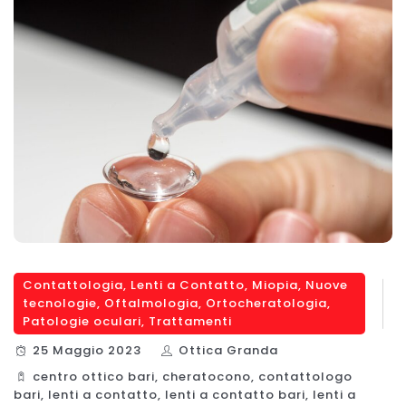
Contattologia
,
Lenti a Contatto
,
Miopia
,
Nuove
tecnologie
,
Oftalmologia
,
Ortocheratologia
,
Patologie oculari
,
Trattamenti
25 Maggio 2023
Ottica Granda
centro ottico bari
,
cheratocono
,
contattologo
bari
,
lenti a contatto
,
lenti a contatto bari
,
lenti a