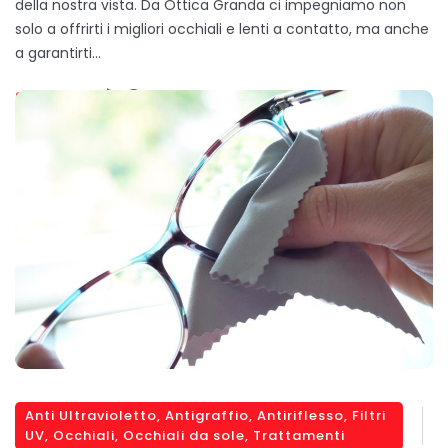
della nostra vista. Da Ottica Granda ci impegniamo non
solo a offrirti i migliori occhiali e lenti a contatto, ma anche
a garantirti…
SCOPRI DI PIÙ
Anti Ultravioletto
,
Antigraffio
,
Antiriflesso
,
Filtri
UV
,
Occhiali
,
Occhiali da sole
,
Trattamenti