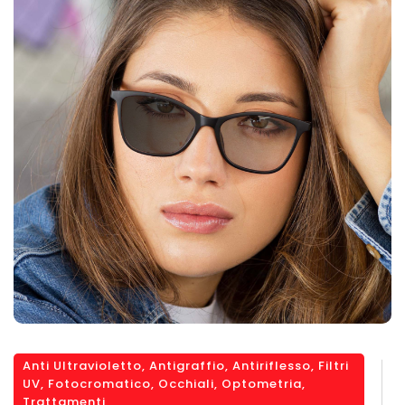
Anti Ultravioletto
,
Antigraffio
,
Antiriflesso
,
Filtri
UV
,
Fotocromatico
,
Occhiali
,
Optometria
,
Trattamenti