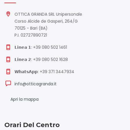
OTTICA GRANDA SRL Unipersonale
Corso Alcide de Gasperi, 264/G
70125 - Bari (BA)
P.I. 02727890721
𝗟𝗶𝗻𝗲𝗮 𝟭: +39 080 502 1461
𝗟𝗶𝗻𝗲𝗮 𝟮: +39 080 502 1628
𝗪𝗵𝗮𝘁𝘀𝗔𝗽𝗽: +39 371 3447934
info@otticagranda.it
Apri la mappa
Orari Del Centro