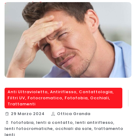
SCOPRI DI PIÙ
Anti Ultravioletto
,
Antiriflesso
,
Contattologia
,
Filtri UV
,
Fotocromatico
,
Fotofobia
,
Occhiali
,
Trattamenti
29 Marzo 2024
Ottica Granda
fotofobia
,
lenti a contatto
,
lenti antiriflesso
,
lenti fotocromatiche
,
occhiali da sole
,
trattamento
lenti