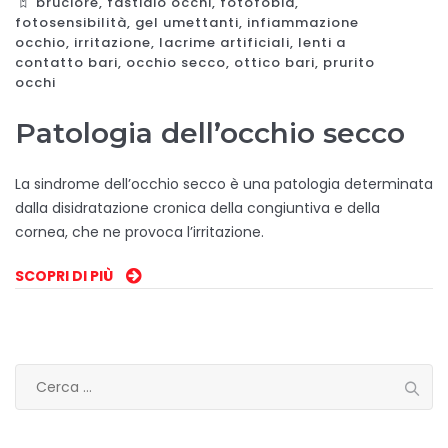
bruciore
,
fastidio occhi
,
fotofobia
,
fotosensibilità
,
gel umettanti
,
infiammazione
occhio
,
irritazione
,
lacrime artificiali
,
lenti a
contatto bari
,
occhio secco
,
ottico bari
,
prurito
occhi
Patologia dell’occhio secco
La sindrome dell’occhio secco è una patologia determinata
dalla disidratazione cronica della congiuntiva e della
cornea, che ne provoca l’irritazione.
SCOPRI DI PIÙ
Ricerca
per: