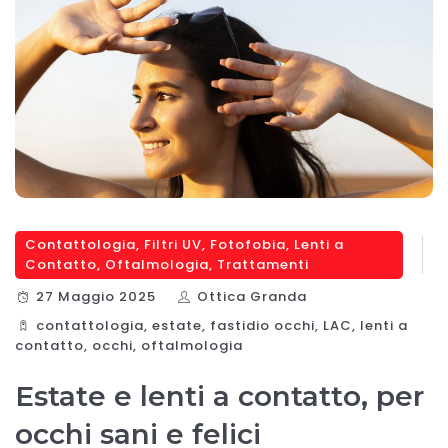
Contattologia
,
Filtri UV
,
Fotofobia
,
Lenti a
Contatto
,
Oftalmologia
,
Trattamenti
27 Maggio 2025
Ottica Granda
contattologia
,
estate
,
fastidio occhi
,
LAC
,
lenti a
contatto
,
occhi
,
oftalmologia
Estate e lenti a contatto, per
occhi sani e felici