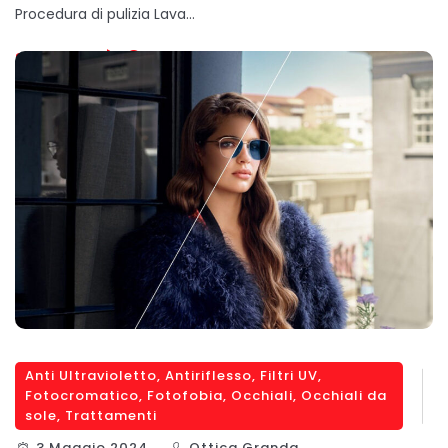
Procedura di pulizia Lava…
SCOPRI DI PIÙ
Anti Ultravioletto
,
Antiriflesso
,
Filtri UV
,
Fotocromatico
,
Fotofobia
,
Occhiali
,
Occhiali da
sole
,
Trattamenti
3 Maggio 2024
Ottica Granda