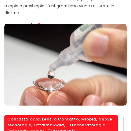
miopia o presbiopia. L’astigmatismo viene misurato in
diottrie…
SCOPRI DI PIÙ
Contattologia
,
Lenti a Contatto
,
Miopia
,
Nuove
tecnologie
,
Oftalmologia
,
Ortocheratologia
,
Patologie oculari
,
Trattamenti