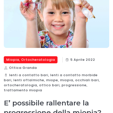
Miopia
,
Ortocheratologia
5 Aprile 2022
Ottica Granda
lenti a contatto bari
,
lenti a contatto morbide
bari
,
lenti oftalmiche
,
miope
,
miopia
,
occhiali bari
,
ortocheratologia
,
ottico bari
,
progressione
,
trattamento miopia
E’ possibile rallentare la
progressione della miopia?