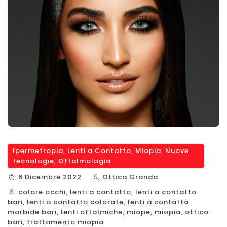
Ipermetropia
,
Lenti a Contatto
,
Miopia
,
Nuove
tecnologie
,
Oftalmologia
6 Dicembre 2022
Ottica Granda
colore occhi
,
lenti a contatto
,
lenti a contatto
bari
,
lenti a contatto colorate
,
lenti a contatto
morbide bari
,
lenti oftalmiche
,
miope
,
miopia
,
ottico
bari
,
trattamento miopia