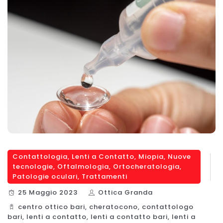
Contattologia
,
Lenti a Contatto
,
Miopia
,
Nuove
tecnologie
,
Oftalmologia
,
Ortocheratologia
,
Patologie oculari
,
Trattamenti
25 Maggio 2023
Ottica Granda
centro ottico bari
,
cheratocono
,
contattologo
bari
,
lenti a contatto
,
lenti a contatto bari
,
lenti a