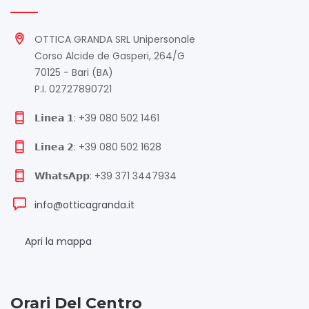
OTTICA GRANDA SRL Unipersonale
Corso Alcide de Gasperi, 264/G
70125 - Bari (BA)
P.I. 02727890721
𝗟𝗶𝗻𝗲𝗮 𝟭: +39 080 502 1461
𝗟𝗶𝗻𝗲𝗮 𝟮: +39 080 502 1628
𝗪𝗵𝗮𝘁𝘀𝗔𝗽𝗽: +39 371 3447934
info@otticagranda.it
Apri la mappa
Orari Del Centro