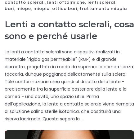
contatto sclerali
,
lenti oftalmiche
,
lenti sclerali
bari
,
miope
,
miopia
,
ottico bari
,
trattamento miopia
Lenti a contatto sclerali, cosa
sono e perché usarle
Le lenti a contatto sclerali sono dispositivi realizzati in
materiale "rigido gas permeabile" (RGP) e di grande
diametro, progettato in modo da superare la cornea senza
toccarla, dunque poggiando delicatamente sulla sclera.
Tale conformazione crea quindi al di sotto della lente -
precisamente tra la superficie posteriore della lente e la
cornea - una cavità, uno spazio utile. Prima
dell’applicazione, la lente a contatto sclerale viene riempita
di soluzione salina sterile isotonica, che costituirà una
riserva lacrimale. Questa separa la…
SCOPRI DI PIÙ